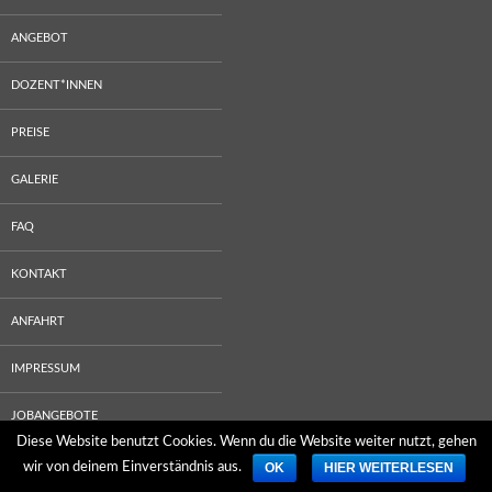
ANGEBOT
DOZENT*INNEN
PREISE
GALERIE
FAQ
KONTAKT
ANFAHRT
IMPRESSUM
JOBANGEBOTE
Diese Website benutzt Cookies. Wenn du die Website weiter nutzt, gehen
OK
HIER WEITERLESEN
wir von deinem Einverständnis aus.